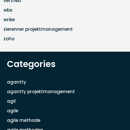
vertrieb
wbs
wrike
zierenner projektmanagement
zoho
Categories
agantty
agantty projektmanagement
agil
agile
agile methode
agile methoden