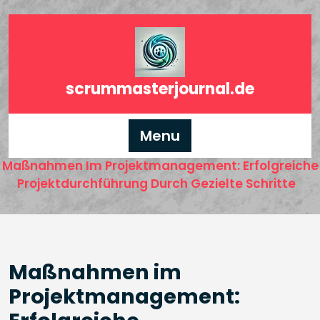
Skip
to
content
Effektive Maßnahmen im
Projektmanagement: Erfolgreiche
scrummasterjournal.de
Projektdurchführung durch gezielte
Schritte
Menu
Home
Projektmanager
Effektive
/
/
Maßnahmen Im Projektmanagement: Erfolgreiche
Projektdurchführung Durch Gezielte Schritte
Maßnahmen im
Projektmanagement: