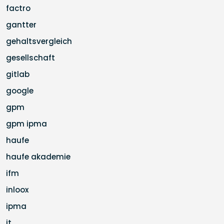
factro
gantter
gehaltsvergleich
gesellschaft
gitlab
google
gpm
gpm ipma
haufe
haufe akademie
ifm
inloox
ipma
it