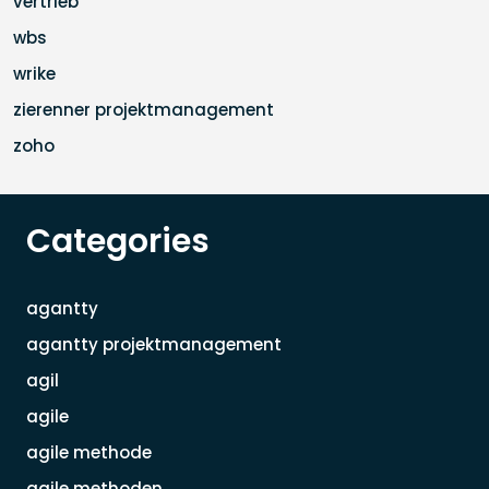
vertrieb
wbs
wrike
zierenner projektmanagement
zoho
Categories
agantty
agantty projektmanagement
agil
agile
agile methode
agile methoden