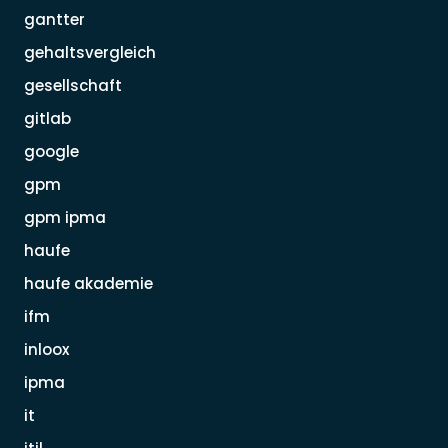
gantter
gehaltsvergleich
gesellschaft
gitlab
google
gpm
gpm ipma
haufe
haufe akademie
ifm
inloox
ipma
it