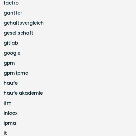
factro
gantter
gehaltsvergleich
gesellschaft
gitlab
google
gpm
gpm ipma
haufe
haufe akademie
ifm
inloox
ipma
it