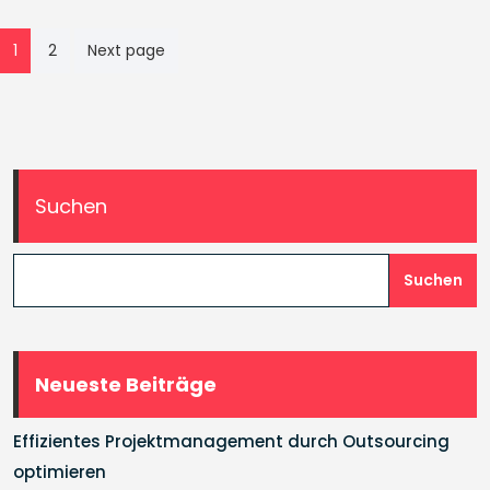
Seitennummerierung
1
2
Next page
der
Beiträge
Suchen
Suchen
Neueste Beiträge
Effizientes Projektmanagement durch Outsourcing
optimieren