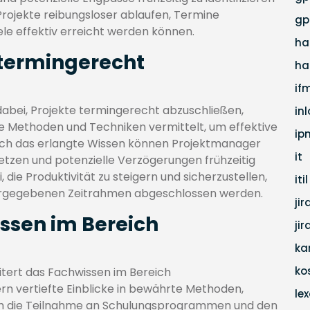
Projekte reibungsloser ablaufen, Termine
gp
le effektiv erreicht werden können.
ha
e termingerecht
ha
if
 dabei, Projekte termingerecht abzuschließen,
in
e Methoden und Techniken vermittelt, um effektive
ip
Durch das erlangte Wissen können Projektmanager
it
setzen und potenzielle Verzögerungen frühzeitig
die Produktivität zu steigern und sicherzustellen,
itil
 vorgegebenen Zeitrahmen abgeschlossen werden.
jir
issen im Bereich
ji
ka
ko
itert das Fachwissen im Bereich
n vertiefte Einblicke in bewährte Methoden,
lex
rch die Teilnahme an Schulungsprogrammen und den