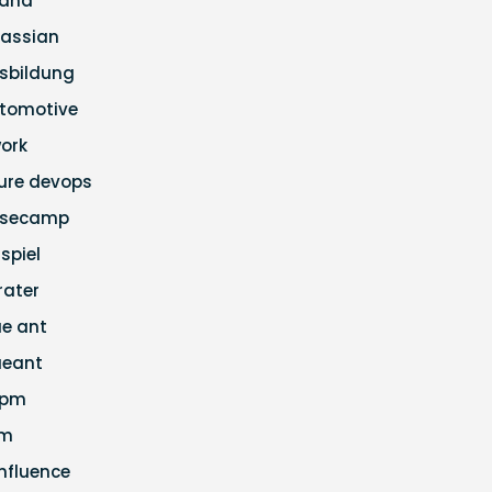
ana
lassian
sbildung
tomotive
ork
ure devops
secamp
ispiel
rater
ue ant
ueant
apm
cm
nfluence