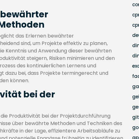
co
n bewährter
c
Methoden
cp
de
glicht das Erlernen bewährter
dend sind, um Projekte effektiv zu planen,
di
die Kenntnis und Anwendung dieser bewährten
di
uktivität steigern, Risiken minimieren und den
 Prozess des kontinuierlichen Lernens und
ex
dazu bei, dass Projekte termingerecht und
fa
den können.
ga
vität bei der
ge
ge
die Produktivität bei der Projektdurchführung
gi
nntnisse über bewährte Methoden und Techniken des
go
kräfte in der Lage, effizientere Arbeitsabläufe zu
g
nd potenzielle Engpässe frühzeitig zu identifizieren