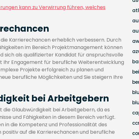
as
zierungen kann zu Verwirrung führen, welches
at
au
ierechancen
au
 die Karrierechancen erheblich verbessern. Durch
aw
Fähigkeiten im Bereich Projektmanagement können
az
 sich als qualifizierter Kandidat für anspruchsvolle
ba
eigt Ihr Engagement für berufliche Weiterentwicklung
 komplexe Projekte erfolgreich zu planen und
be
eue berufliche Möglichkeiten und Sie steigern Ihre
be
bl
digkeit bei Arbeitgebern
bl
t die Glaubwürdigkeit bei Arbeitgebern, da es
c
isse und Fähigkeiten in diesem Bereich verfügt.
c
 in die Kompetenz und Professionalität des
ch positiv auf die Karrierechancen und berufliche
co