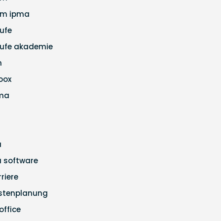
m ipma
ufe
ufe akademie
m
loox
ma
a
ra software
rriere
stenplanung
office