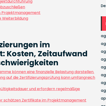
rojektdurchführung
De
 abzuschließen
ich Projektmanagement
e Weiterbildung
ag
izierungen im
ag
 Kosten, Zeitaufwand
ag
ag
chwierigkeiten
ag
ramme können eine finanzielle Belastung darstellen.
ag
tung auf die Zertifizierungsprüfung kann umfangreich
ag
 Gültigkeitsdauer und erfordern regelmäßige
ag
ap
der schätzen Zertifikate im Projektmanagement