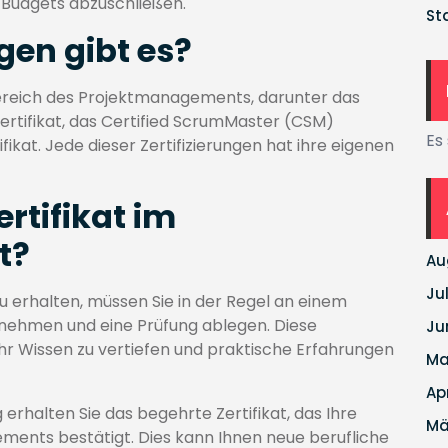
 Budgets abzuschließen.
St
gen gibt es?
 Bereich des Projektmanagements, darunter das
rtifikat, das Certified ScrumMaster (CSM)
Es
fikat. Jede dieser Zertifizierungen hat ihre eigenen
ertifikat im
t?
Au
Ju
 erhalten, müssen Sie in der Regel an einem
ehmen und eine Prüfung ablegen. Diese
Ju
hr Wissen zu vertiefen und praktische Erfahrungen
Ma
Ap
rhalten Sie das begehrte Zertifikat, das Ihre
Mä
ents bestätigt. Dies kann Ihnen neue berufliche