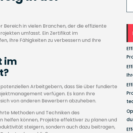
Bereich in vielen Branchen, der die effiziente
ojekten umfasst. Ein Zertifikat im
n, Ihre Fähigkeiten zu verbessern und Ihre
Ef
Pr
t im
Ef
t?
Ih
Ef
potenziellen Arbeitgebern, dass Sie über fundierte
Pr
rojektmanagement verfügen. Es kann Ihre
, sich von anderen Bewerbern abzuheben.
te
Op
ährte Methoden und Techniken des
 helfen können, Projekte effektiver zu planen und
du
oduktivität steigern, sondern auch dazu beitragen,
Ef