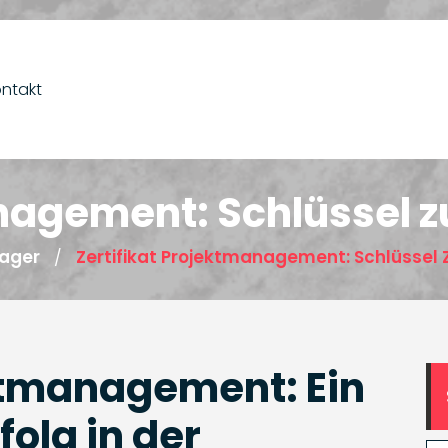
ntakt
nagement: Schlüssel z
ager
Zertifikat Projektmanagement: Schlüssel 
/
ektmanagement: Ein
folg in der