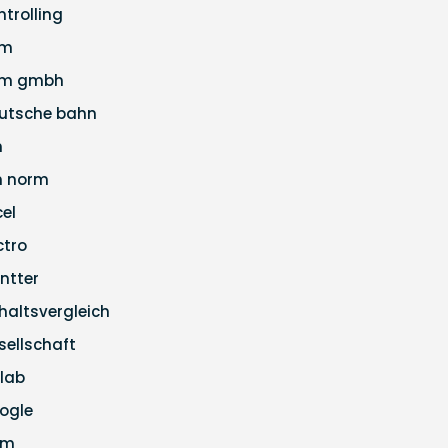
ntrolling
pm
m gmbh
utsche bahn
n
n norm
cel
ctro
ntter
haltsvergleich
sellschaft
tlab
ogle
pm