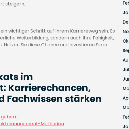
Fe
t steigern.
Ja
De
in wichtiger Schritt auf Ihrem Karriereweg sein. Es
No
erliche Weiterbildung, sondern auch Ihre Fähigkeit,
Ok
 Nutzen Sie diese Chance und investieren Sie in
Se
Au
Ju
ikats im
Ju
 Karrierechancen,
Ma
d Fachwissen stärken
Ap
Mä
itgebern
Fe
Projektmanagement-Methoden
Ja