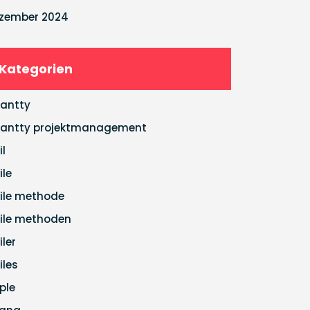
zember 2024
Kategorien
antty
antty projektmanagement
il
ile
ile methode
ile methoden
iler
iles
ple