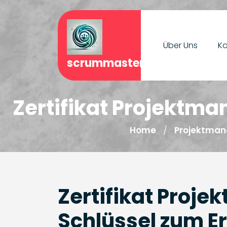
Skip
to
content
Über Uns
Ko
scrummasterjournal.de
Zertifikat Projektma
Home
Projektman
/
Zertifikat Proj
Schlüssel zum Er