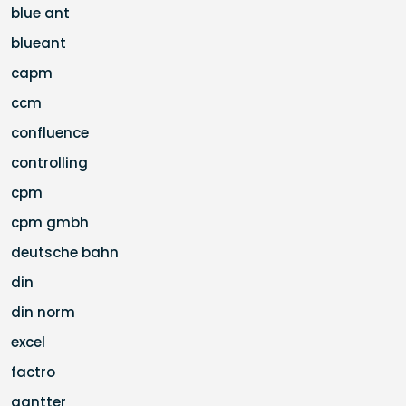
blue ant
blueant
capm
ccm
confluence
controlling
cpm
cpm gmbh
deutsche bahn
din
din norm
excel
factro
gantter