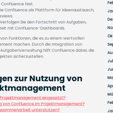
Fe
 Confluence fest.
ie Confluence als Plattform für Ideenaustausch,
Ja
eviews.
De
Verfolgen Sie den Fortschritt von Aufgaben,
No
tzeit mit Confluence-Dashboards.
Ok
 von Funktionen, die es zu einem wertvollen
ment machen. Durch die Integration von
Se
fgabenverwaltung hilft Confluence dabei, die
Au
jekten sicherzustellen.
Ju
Ju
agen zur Nutzung von
Ma
jektmanagement
Ap
Mä
m Projektmanagement eingesetzt?
Fe
ng von Confluence im Projektmanagement?
Zusammenarbeit unterstützen?
Ja