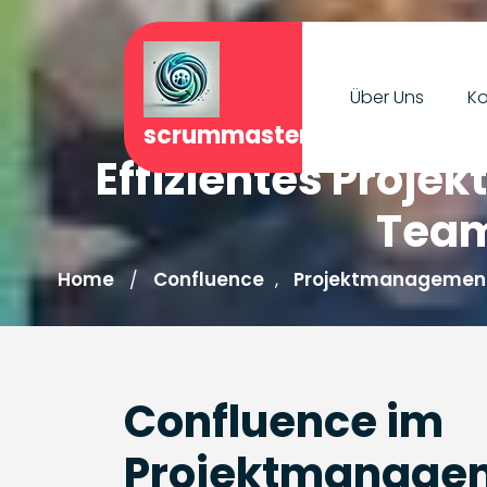
Skip
to
content
Über Uns
Ko
scrummasterjournal.de
Effizientes Proj
Team
Home
Confluence
Projektmanagemen
/
,
Confluence im
Projektmanageme