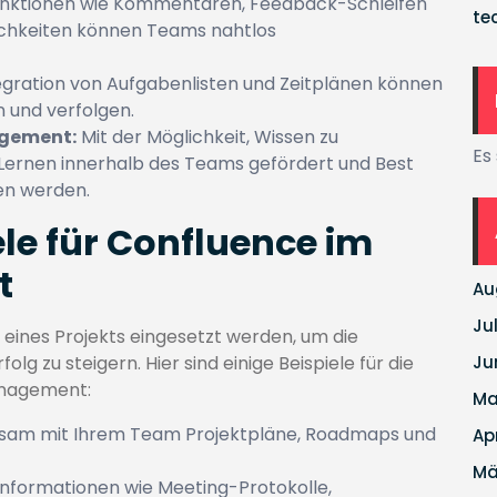
unktionen wie Kommentaren, Feedback-Schleifen
te
chkeiten können Teams nahtlos
egration von Aufgabenlisten und Zeitplänen können
n und verfolgen.
gement:
Mit der Möglichkeit, Wissen zu
Es
 Lernen innerhalb des Teams gefördert und Best
en werden.
e für Confluence im
t
Au
Ju
eines Projekts eingesetzt werden, um die
g zu steigern. Hier sind einige Beispiele für die
Ju
anagement:
Ma
nsam mit Ihrem Team Projektpläne, Roadmaps und
Ap
Mä
 Informationen wie Meeting-Protokolle,