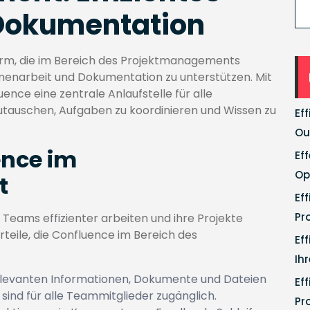
Dokumentation
form, die im Bereich des Projektmanagements
menarbeit und Dokumentation zu unterstützen. Mit
uence eine zentrale Anlaufstelle für alle
utauschen, Aufgaben zu koordinieren und Wissen zu
Ef
Ou
ence im
Ef
Op
t
Ef
Pr
Teams effizienter arbeiten und ihre Projekte
rteile, die Confluence im Bereich des
Ef
Ih
elevanten Informationen, Dokumente und Dateien
Ef
ind für alle Teammitglieder zugänglich.
Pr