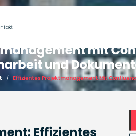
ntakt
ektmanagement mit Con
arbeit und Dokument
t
Effizientes Projektmanagement Mit Confluen
/
nt: Effizientes