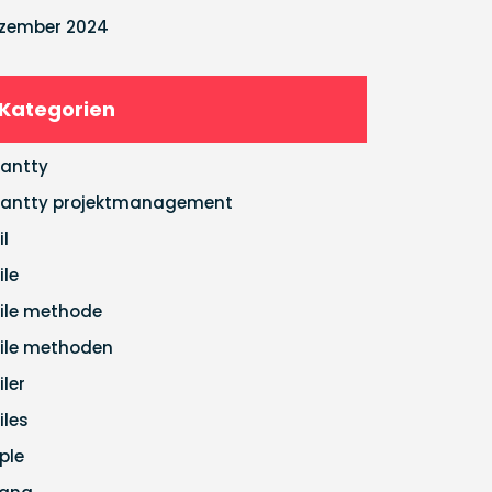
zember 2024
Kategorien
antty
antty projektmanagement
il
ile
ile methode
ile methoden
iler
iles
ple