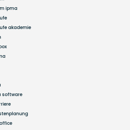
m ipma
ufe
ufe akademie
m
loox
ma
a
ra software
rriere
stenplanung
office