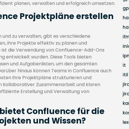
izient planen, verwalten und erfolgreich umsetzen.
gp
ence Projektpläne erstellen
ha
ha
n und zu verwalten, gibt es verschiedene
if
n, ihre Projekte effektiv zu planen und
in
e ist die Verwendung von Confluence-Add-Ons
ip
ung entwickelt wurden. Diese Tools bieten
hsen und Aufgabenlisten, um den gesamten
it
. Darüber hinaus können Teams in Confluence auch
itil
xten ihre Projektpläne strukturieren und
n kollaborativer Zusammenarbeit und klaren
jir
ffiziente Erstellung und Verwaltung von
ji
ka
ietet Confluence für die
ko
ojekten und Wissen?
lex