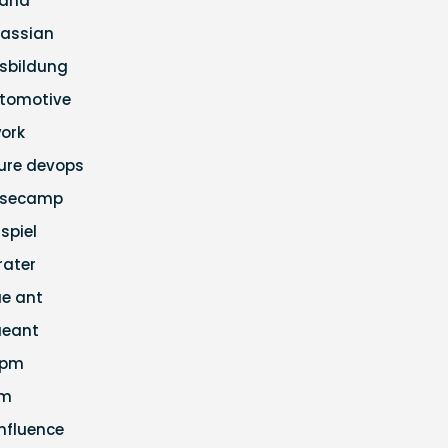
ana
lassian
sbildung
tomotive
ork
ure devops
secamp
ispiel
rater
ue ant
ueant
apm
cm
nfluence