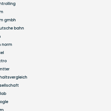
ntrolling
pm
m gmbh
utsche bahn
n
n norm
cel
ctro
ntter
haltsvergleich
sellschaft
tlab
ogle
pm