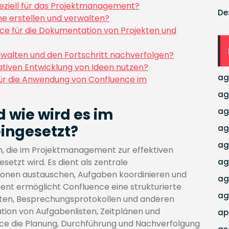
eziell für das Projektmanagement?
De
ne erstellen und verwalten?
ce für die Dokumentation von Projekten und
walten und den Fortschritt nachverfolgen?
rativen Entwicklung von Ideen nutzen?
ag
 für die Anwendung von Confluence im
ag
 wie wird es im
ag
ingesetzt?
ag
ag
rm, die im Projektmanagement zur effektiven
tzt wird. Es dient als zentrale
ag
tionen austauschen, Aufgaben koordinieren und
ag
nt ermöglicht Confluence eine strukturierte
ag
ten, Besprechungsprotokollen und anderen
ation von Aufgabenlisten, Zeitplänen und
ap
e die Planung, Durchführung und Nachverfolgung