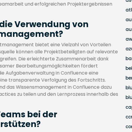
as
 Teamarbeit und erfolgreichen Projektergebnissen
at
au
t die Verwendung von
au
ktmanagement?
aw
tmanagement bietet eine Vielzahl von Vorteilen
az
quelle können alle Projektbeteiligten auf relevante
greifen. Die erleichterte Zusammenarbeit dank
ba
amer Bearbeitungsmöglichkeiten fördert
be
ie Aufgabenverwaltung in Confluence eine
be
eine transparente Verfolgung des Fortschritts.
 und das Wissensmanagement in Confluence dazu
bl
ctices zu teilen und den Lernprozess innerhalb des
bl
c
Teams bei der
c
rstützen?
co