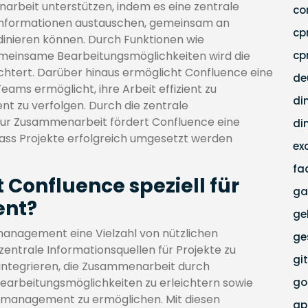
rbeit unterstützen, indem es eine zentrale
co
 Informationen austauschen, gemeinsam an
c
nieren können. Durch Funktionen wie
einsame Bearbeitungsmöglichkeiten wird die
cp
htert. Darüber hinaus ermöglicht Confluence eine
de
eams ermöglicht, ihre Arbeit effizient zu
di
nt zu verfolgen. Durch die zentrale
 zur Zusammenarbeit fördert Confluence eine
di
dass Projekte erfolgreich umgesetzt werden
ex
fa
Confluence speziell für
ga
ent?
ge
tmanagement eine Vielzahl von nützlichen
ge
zentrale Informationsquellen für Projekte zu
gi
u integrieren, die Zusammenarbeit durch
rbeitungsmöglichkeiten zu erleichtern sowie
go
smanagement zu ermöglichen. Mit diesen
g