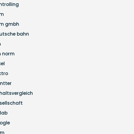
ntrolling
pm
m gmbh
utsche bahn
n
n norm
cel
ctro
ntter
haltsvergleich
sellschaft
tlab
ogle
pm