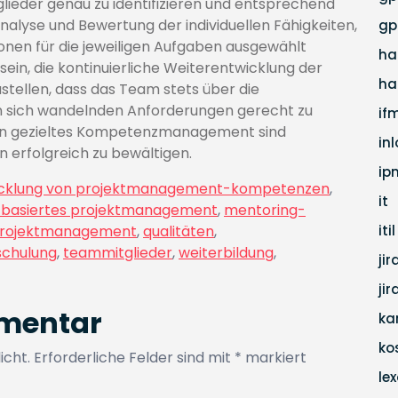
eder genau zu identifizieren und entsprechend
Analyse und Bewertung der individuellen Fähigkeiten,
gp
sonen für die jeweiligen Aufgaben ausgewählt
ha
ein, die kontinuierliche Weiterentwicklung der
ha
tellen, dass das Team stets über die
en sich wandelnden Anforderungen gerecht zu
if
ein gezieltes Kompetenzmanagement sind
in
 erfolgreich zu bewältigen.
ip
cklung von projektmanagement-kompetenzen
,
it
basiertes projektmanagement
,
mentoring-
rojektmanagement
,
qualitäten
,
itil
schulung
,
teammitglieder
,
weiterbildung
,
jir
ji
mmentar
ka
ko
icht.
Erforderliche Felder sind mit
*
markiert
lex