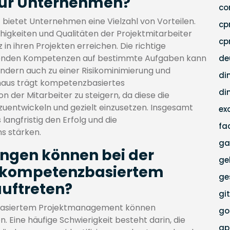
ür Unternehmen?
co
etet Unternehmen eine Vielzahl von Vorteilen.
c
ähigkeiten und Qualitäten der Projektmitarbeiter
cp
n ihren Projekten erreichen. Die richtige
senden Kompetenzen auf bestimmte Aufgaben kann
de
ondern auch zu einer Risikominimierung und
di
inaus trägt kompetenzbasiertes
di
 der Mitarbeiter zu steigern, da diese die
rzuentwickeln und gezielt einzusetzen. Insgesamt
ex
angfristig den Erfolg und die
fa
s stärken.
ga
ngen können bei der
ge
 kompetenzbasiertem
ge
uftreten?
gi
basiertem Projektmanagement können
go
 Eine häufige Schwierigkeit besteht darin, die
g