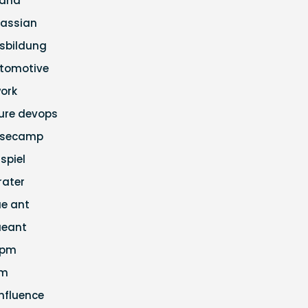
ana
lassian
sbildung
tomotive
ork
ure devops
secamp
ispiel
rater
ue ant
ueant
apm
cm
nfluence