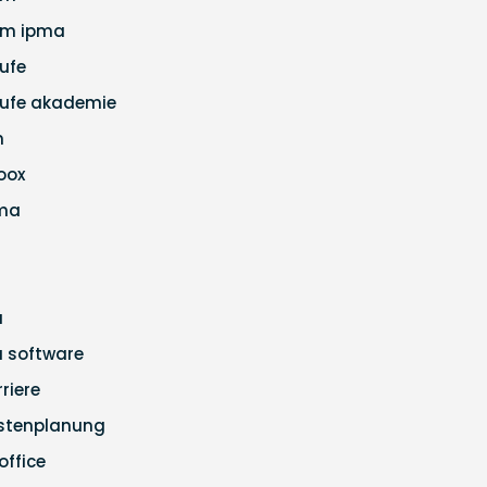
m ipma
ufe
ufe akademie
m
loox
ma
a
ra software
rriere
stenplanung
office