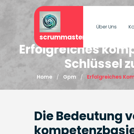
Skip
to
content
Über Uns
Ko
scrummasterjournal.de
Erfolgreiches kom
Schlüssel z
Home
Gpm
Erfolgreiches Ko
/
/
Die Bedeutung 
kompetenzbasi