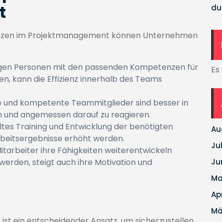
t
du
enzen im Projektmanagement können Unternehmen
igen Personen mit den passenden Kompetenzen für
Es
, kann die Effizienz innerhalb des Teams
 und kompetente Teammitglieder sind besser in
nen und angemessen darauf zu reagieren.
tes Training und Entwicklung der benötigten
Au
beitsergebnisse erhöht werden.
Ju
tarbeiter ihre Fähigkeiten weiterentwickeln
erden, steigt auch ihre Motivation und
Ju
Ma
Ap
Mä
t ein entscheidender Ansatz, um sicherzustellen,