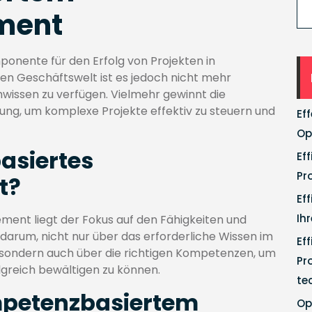
ment
onente für den Erfolg von Projekten in
en Geschäftswelt ist es jedoch nicht mehr
hwissen zu verfügen. Vielmehr gewinnt die
g, um komplexe Projekte effektiv zu steuern und
Ef
Op
asiertes
Ef
Pr
t?
Ef
Ih
nt liegt der Fokus auf den Fähigkeiten und
 darum, nicht nur über das erforderliche Wissen im
Ef
sondern auch über die richtigen Kompetenzen, um
Pr
lgreich bewältigen zu können.
te
ompetenzbasiertem
Op