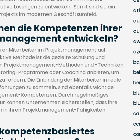
as
tive Lösungen zu entwickeln. Somit sind sie ein
at
n Projekts im modernen Geschäftsumfeld.
au
en die Kompetenzen ihrer
au
ktmanagement entwickeln?
aw
er Mitarbeiter im Projektmanagement auf
az
ktive Methode ist die gezielte Schulung und
ba
nten Projektmanagement-Methoden und -Techniken.
toring-Programme oder Coaching anbieten, um
be
u fördern. Die Einbindung der Mitarbeiter in reale
be
rfahrungen zu sammeln, sind ebenfalls wichtige
bl
nagement-Kompetenzen. Durch regelmäßiges
tur können Unternehmen sicherstellen, dass ihre
bl
ich in ihren Projektmanagement-Fähigkeiten
c
c
t kompetenzbasiertes
co