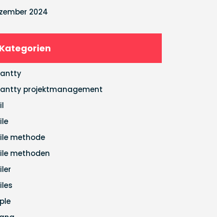
zember 2024
Kategorien
antty
antty projektmanagement
il
ile
ile methode
ile methoden
iler
iles
ple