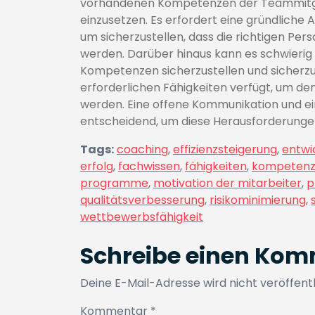
vorhandenen Kompetenzen der Teammitgli
einzusetzen. Es erfordert eine gründliche 
um sicherzustellen, dass die richtigen Per
werden. Darüber hinaus kann es schwierig s
Kompetenzen sicherzustellen und sicherzus
erforderlichen Fähigkeiten verfügt, um d
werden. Eine offene Kommunikation und 
entscheidend, um diese Herausforderungen
Tags:
coaching
,
effizienzsteigerung
,
entwi
erfolg
,
fachwissen
,
fähigkeiten
,
kompetenz
programme
,
motivation der mitarbeiter
,
p
qualitätsverbesserung
,
risikominimierung
,
wettbewerbsfähigkeit
Schreibe einen Ko
Deine E-Mail-Adresse wird nicht veröffentl
Kommentar
*