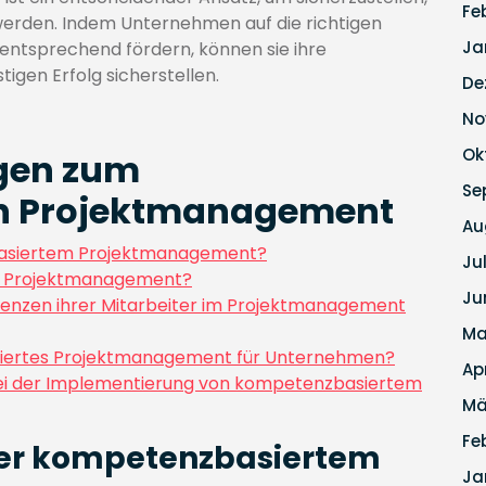
Fe
werden. Indem Unternehmen auf die richtigen
Ja
entsprechend fördern, können sie ihre
igen Erfolg sicherstellen.
De
No
Ok
agen zum
Se
n Projektmanagement
Au
asiertem Projektmanagement?
Ju
m Projektmanagement?
Ju
nzen ihrer Mitarbeiter im Projektmanagement
Ma
siertes Projektmanagement für Unternehmen?
Ap
i der Implementierung von kompetenzbasiertem
Mä
Fe
ter kompetenzbasiertem
Ja