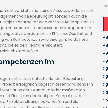
De
ment versteht man einen Ansatz, bei dem nicht
nagement von Bedeutung ist, sondern auch die
r Projektmitarbeiter eine zentrale Rolle spielen. Es
chtigen Personen mit den passenden Kompetenzen
t eingesetzt werden, um so Effizienz, Qualität und
ag
ung von Kompetenzen wird eine ganzheitlichere
ag
ht, die es den Teams erleichtert,
reich abzuschließen.
ag
 Kompetenzen im
ag
ag
ag
agement ist von entscheidender Bedeutung.
Projekt erfolgreich abgeschlossen wird, sondern
ag
und Motivation der Teammitglieder maßgeblich.
ag
keln und Einsetzen der richtigen Kompetenzen
ap
re Projekte reibungslos verlaufen und die
nzen helfen dabei, Risiken zu minimieren,