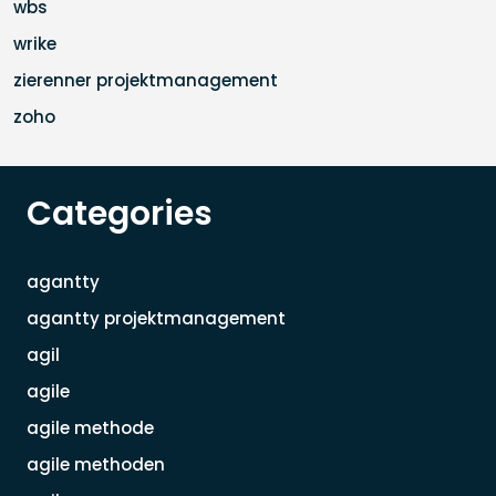
wbs
wrike
zierenner projektmanagement
zoho
Categories
agantty
agantty projektmanagement
agil
agile
agile methode
agile methoden