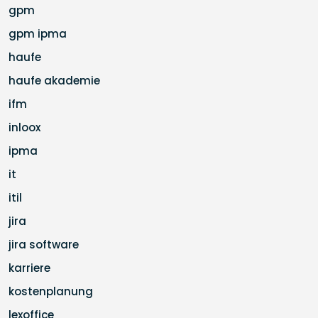
gpm
gpm ipma
haufe
haufe akademie
ifm
inloox
ipma
it
itil
jira
jira software
karriere
kostenplanung
lexoffice