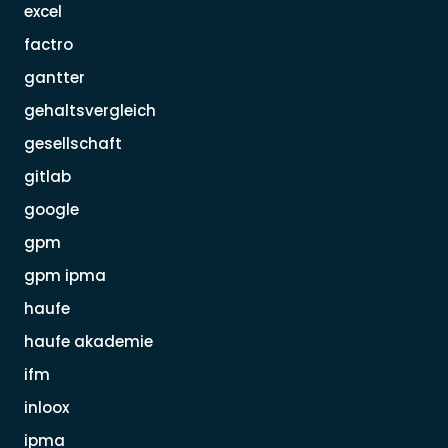
excel
factro
gantter
gehaltsvergleich
gesellschaft
gitlab
google
gpm
gpm ipma
haufe
haufe akademie
ifm
inloox
ipma