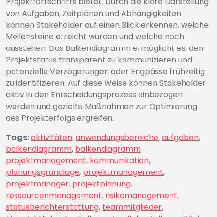
Projektfortschritts bietet. Durch die klare Darstellung
von Aufgaben, Zeitplänen und Abhängigkeiten
können Stakeholder auf einen Blick erkennen, welche
Meilensteine erreicht wurden und welche noch
ausstehen. Das Balkendiagramm ermöglicht es, den
Projektstatus transparent zu kommunizieren und
potenzielle Verzögerungen oder Engpässe frühzeitig
zu identifizieren. Auf diese Weise können Stakeholder
aktiv in den Entscheidungsprozess einbezogen
werden und gezielte Maßnahmen zur Optimierung
des Projekterfolgs ergreifen.
Tags:
aktivitäten
,
anwendungsbereiche
,
aufgaben
,
balkendiagramm
,
balkendiagramm
projektmanagement
,
kommunikation
,
planungsgrundlage
,
projektmanagement
,
projektmanager
,
projektplanung
,
ressourcenmanagement
,
risikomanagement
,
statusberichterstattung
,
teammitglieder
,