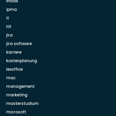
inloox
ipma
it
itil
jira
jira software
karriere
kostenplanung
lexoffice
mac
management
marketing
masterstudium
microsoft