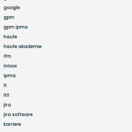
google
gpm
gpm ipma
haufe
haufe akademie
ifm
inloox
ipma
it
itil
jira
jira software
karriere