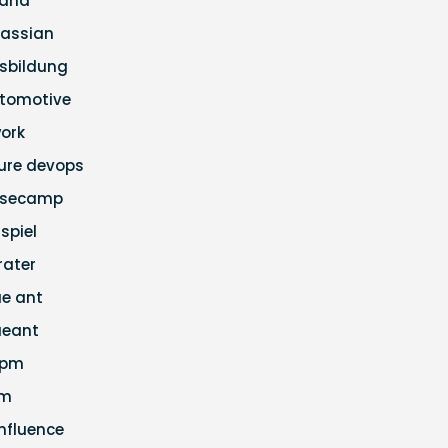
ana
lassian
sbildung
tomotive
ork
ure devops
secamp
ispiel
rater
ue ant
ueant
apm
cm
nfluence