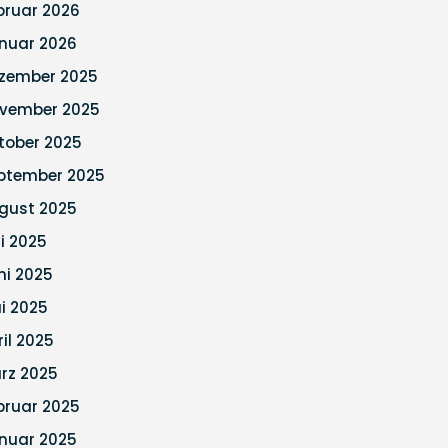
bruar 2026
nuar 2026
zember 2025
vember 2025
tober 2025
ptember 2025
gust 2025
li 2025
ni 2025
i 2025
ril 2025
rz 2025
bruar 2025
nuar 2025