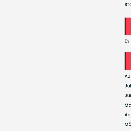
St
Es
Au
Ju
Ju
Ma
Ap
Mä