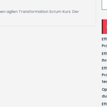
chen agilen Transformation Scrum Kurs: Der
Ef
Pr
Ef
Ih
Ef
Pr
te
Op
du
Ef