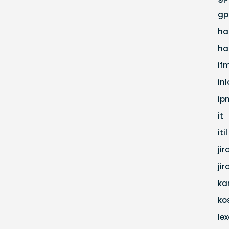
gp
ha
ha
if
in
ip
it
itil
jir
ji
ka
ko
lex