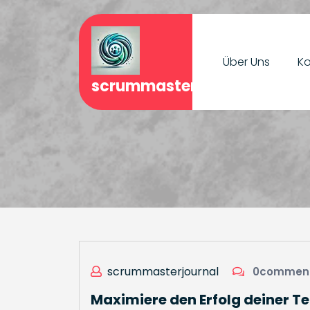
Skip
to
content
Über Uns
Ko
scrummasterjournal.de
scrummasterjournal
0commen
Maximiere den Erfolg deiner T