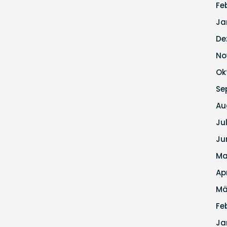
Fe
Ja
De
No
Ok
Se
Au
Ju
Ju
Ma
Ap
Mä
Fe
Ja