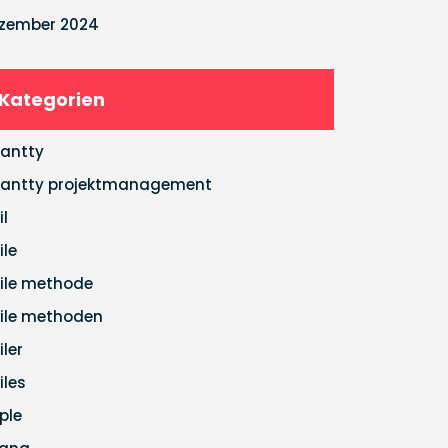
zember 2024
Kategorien
antty
antty projektmanagement
il
ile
ile methode
ile methoden
iler
iles
ple