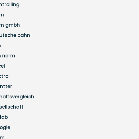
ntrolling
pm
m gmbh
utsche bahn
n
n norm
cel
ctro
ntter
haltsvergleich
sellschaft
tlab
ogle
pm