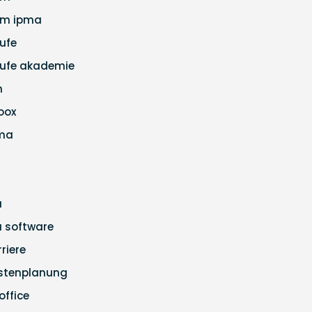
m ipma
ufe
ufe akademie
m
loox
ma
a
ra software
rriere
stenplanung
office