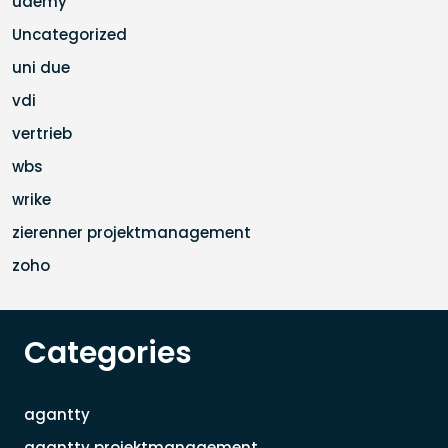
udemy
Uncategorized
uni due
vdi
vertrieb
wbs
wrike
zierenner projektmanagement
zoho
Categories
agantty
agantty projektmanagement