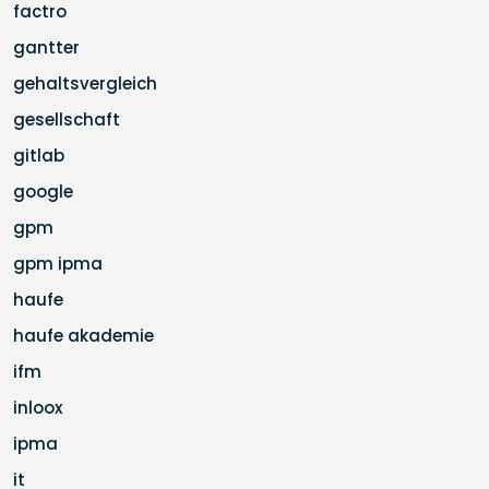
factro
gantter
gehaltsvergleich
gesellschaft
gitlab
google
gpm
gpm ipma
haufe
haufe akademie
ifm
inloox
ipma
it