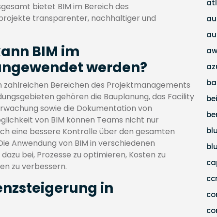
at
sgesamt bietet BIM im Bereich des
rojekte transparenter, nachhaltiger und
au
au
kann BIM im
aw
angewendet werden?
az
ba
 in zahlreichen Bereichen des Projektmanagements
gsgebieten gehören die Bauplanung, das Facility
be
rwachung sowie die Dokumentation von
be
öglichkeit von BIM können Teams nicht nur
bl
uch eine bessere Kontrolle über den gesamten
 Die Anwendung von BIM in verschiedenen
bl
azu bei, Prozesse zu optimieren, Kosten zu
c
ten zu verbessern.
c
ienzsteigerung in
co
co