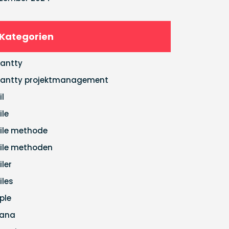
Kategorien
antty
antty projektmanagement
il
ile
ile methode
ile methoden
iler
iles
ple
ana