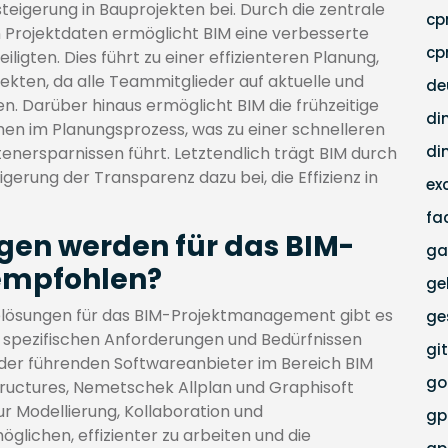
zsteigerung in Bauprojekten bei. Durch die zentrale
c
n Projektdaten ermöglicht BIM eine verbesserte
cp
gten. Dies führt zu einer effizienteren Planung,
ten, da alle Teammitglieder auf aktuelle und
de
n. Darüber hinaus ermöglicht BIM die frühzeitige
di
emen im Planungsprozess, was zu einer schnelleren
di
enersparnissen führt. Letztendlich trägt BIM durch
gerung der Transparenz dazu bei, die Effizienz in
ex
fa
gen werden für das BIM-
ga
empfohlen?
ge
lösungen für das BIM-Projektmanagement gibt es
ge
en spezifischen Anforderungen und Bedürfnissen
gi
e der führenden Softwareanbieter im Bereich BIM
go
tructures, Nemetschek Allplan und Graphisoft
ur Modellierung, Kollaboration und
g
glichen, effizienter zu arbeiten und die