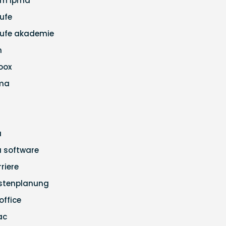
m ipma
ufe
ufe akademie
m
loox
ma
a
ra software
rriere
stenplanung
office
ac