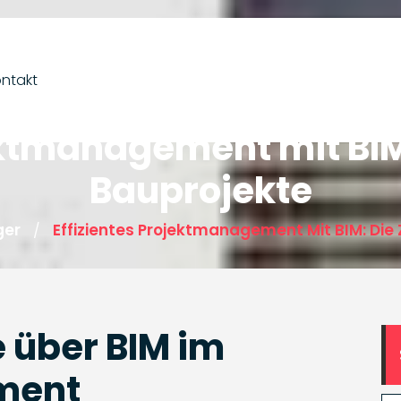
ntakt
ektmanagement mit BIM
Bauprojekte
ger
Effizientes Projektmanagement Mit BIM: Die
/
 über BIM im
ment