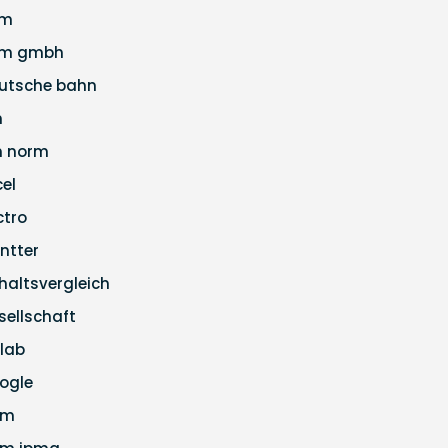
pm
m gmbh
utsche bahn
n
n norm
cel
ctro
ntter
haltsvergleich
sellschaft
tlab
ogle
pm