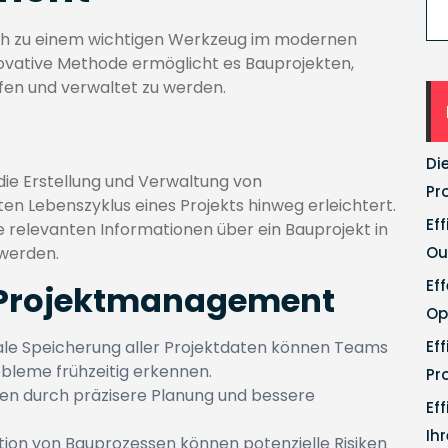
sich zu einem wichtigen Werkzeug im modernen
ovative Methode ermöglicht es Bauprojekten,
orfen und verwaltet zu werden.
Di
 die Erstellung und Verwaltung von
Pr
n Lebenszyklus eines Projekts hinweg erleichtert.
Ef
 relevanten Informationen über ein Bauprojekt in
werden.
Ou
Ef
m Projektmanagement
Op
ale Speicherung aller Projektdaten können Teams
Ef
bleme frühzeitig erkennen.
Pr
sten durch präzisere Planung und bessere
Ef
Ih
tion von Bauprozessen können potenzielle Risiken