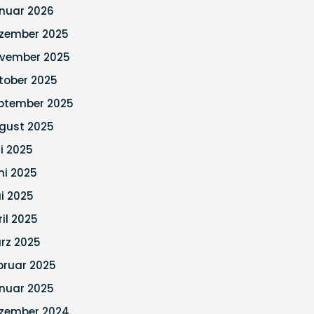
nuar 2026
zember 2025
vember 2025
tober 2025
ptember 2025
gust 2025
li 2025
ni 2025
i 2025
ril 2025
rz 2025
bruar 2025
nuar 2025
zember 2024