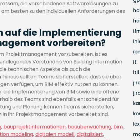
gp
ist ratsam, die verschiedenen Softwarelösungen zu
ha
e am besten zu den individuellen Anforderungen des
ha
h auf die Implementierung
if
nagement vorbereiten?
in
ip
im Projektmanagement vorzubereiten, ist es
undlegendes Verständnis von Building Information
it
die technischen Aspekte als auch die
itil
hinaus sollten Teams sicherstellen, dass sie über
jir
gen verfügen, um BIM effektiv nutzen zu können.
ür die Implementierung von BIM sowie eine offene
ji
alb des Teams sind ebenfalls entscheidend für
ka
eitung und Planung können Teams sicherstellen,
ko
IM in ihr Projektmanagement vorbereitet sind.
lex
g
,
bauprojektinformationen
,
bauüberwachung
,
bim
,
ation modeling
,
digitalen modell
,
digitalisiert
,
m