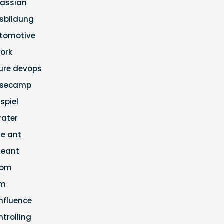
lassian
sbildung
tomotive
ork
ure devops
secamp
ispiel
rater
ue ant
ueant
apm
cm
nfluence
ntrolling