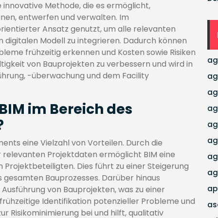
e innovative Methode, die es ermöglicht,
planen, entwerfen und verwalten. Im
ientierter Ansatz genutzt, um alle relevanten
m digitalen Modell zu integrieren. Dadurch können
leme frühzeitig erkennen und Kosten sowie Risiken
ag
ltigkeit von Bauprojekten zu verbessern und wird in
ührung, -überwachung und dem Facility
ag
ag
 BIM im Bereich des
ag
?
ag
ag
nts eine Vielzahl von Vorteilen. Durch die
r relevanten Projektdaten ermöglicht BIM eine
ag
rojektbeteiligten. Dies führt zu einer Steigerung
ag
des gesamten Bauprozesses. Darüber hinaus
ap
 Ausführung von Bauprojekten, was zu einer
frühzeitige Identifikation potenzieller Probleme und
as
r Risikominimierung bei und hilft, qualitativ