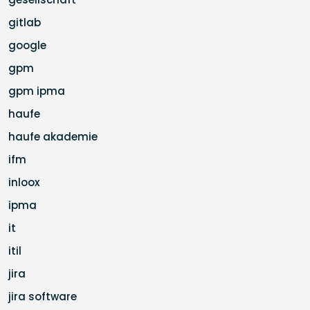
gitlab
google
gpm
gpm ipma
haufe
haufe akademie
ifm
inloox
ipma
it
itil
jira
jira software