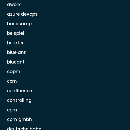
awork
azure devops
basecamp
beispiel
berater
blue ant
blueant
capm
ccm
confluence
controlling
cpm
cpm gmbh
deutsche bahn