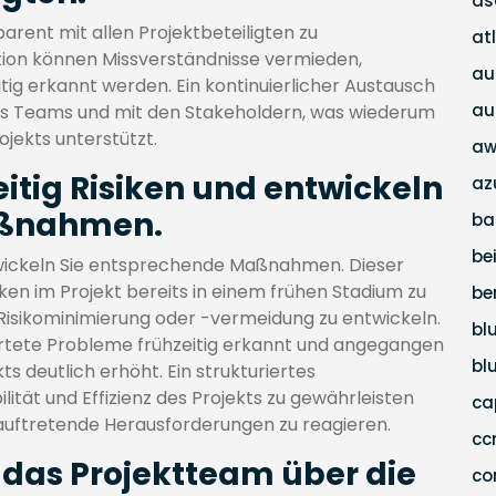
as
arent mit allen Projektbeteiligten zu
at
ion können Missverständnisse vermieden,
au
ig erkannt werden. Ein kontinuierlicher Austausch
au
es Teams und mit den Stakeholdern, was wiederum
jekts unterstützt.
aw
zeitig Risiken und entwickeln
az
aßnahmen.
ba
be
entwickeln Sie entsprechende Maßnahmen. Dieser
iken im Projekt bereits in einem frühen Stadium zu
be
sikominimierung oder -vermeidung zu entwickeln.
bl
tete Probleme frühzeitig erkannt und angegangen
bl
s deutlich erhöht. Ein strukturiertes
lität und Effizienz des Projekts zu gewährleisten
c
 auftretende Herausforderungen zu reagieren.
c
s das Projektteam über die
co