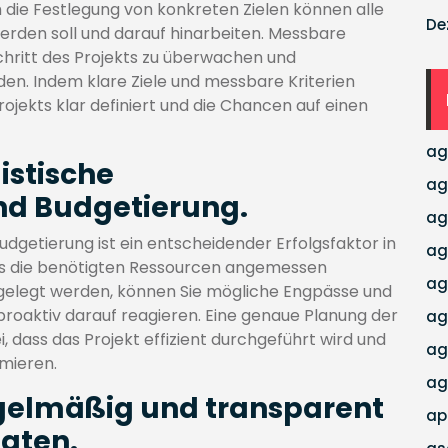
ch die Festlegung von konkreten Zielen können alle
De
erden soll und darauf hinarbeiten. Messbare
schritt des Projekts zu überwachen und
rden. Indem klare Ziele und messbare Kriterien
rojekts klar definiert und die Chancen auf einen
ag
listische
ag
d Budgetierung.
ag
dgetierung ist ein entscheidender Erfolgsfaktor in
ag
dass die benötigten Ressourcen angemessen
ag
stgelegt werden, können Sie mögliche Engpässe und
d proaktiv darauf reagieren. Eine genaue Planung der
ag
 dass das Projekt effizient durchgeführt wird und
ag
mieren.
ag
gelmäßig und transparent
ap
igten.