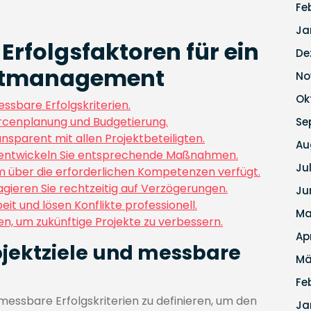
Fe
Ja
Erfolgsfaktoren für ein
De
ektmanagement
No
Ok
essbare Erfolgskriterien.
ourcenplanung und Budgetierung.
Se
sparent mit allen Projektbeteiligten.
Au
 und entwickeln Sie entsprechende Maßnahmen.
Ju
eam über die erforderlichen Kompetenzen verfügt.
eagieren Sie rechtzeitig auf Verzögerungen.
Ju
it und lösen Konflikte professionell.
Ma
en, um zukünftige Projekte zu verbessern.
Ap
rojektziele und messbare
Mä
Fe
 messbare Erfolgskriterien zu definieren, um den
Ja