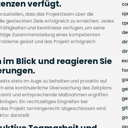
enzen verfügt.
co
c
erzustellen, dass das Projektteam über die
e gesteckten Ziele erfolgreich zu erreichen. Jedes
cp
 Fähigkeiten und Kenntnisse verfügen, um seine
de
 richtige Zusammenstellung eines kompetenten
bleme gelöst und das Projekt erfolgreich
di
di
 im Blick und reagieren Sie
ex
gerungen.
fa
ga
ojekts stets im Auge zu behalten und proaktiv auf
h eine kontinuierliche Überwachung des Zeitplans
ge
erkannt und entsprechende Maßnahmen ergriffen
ge
ringen. Ein rechtzeitiges Eingreifen bei
gi
 das Projekt termingerecht abgeschlossen wird
ktor darstellt.
go
g