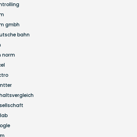
ntrolling
pm
m gmbh
utsche bahn
n
n norm
cel
ctro
ntter
haltsvergleich
sellschaft
tlab
ogle
pm