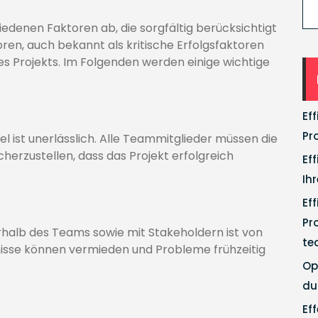
iedenen Faktoren ab, die sorgfältig berücksichtigt
en, auch bekannt als kritische Erfolgsfaktoren
nes Projekts. Im Folgenden werden einige wichtige
Ef
Pr
iel ist unerlässlich. Alle Teammitglieder müssen die
cherzustellen, dass das Projekt erfolgreich
Ef
Ih
Ef
Pr
rhalb des Teams sowie mit Stakeholdern ist von
te
isse können vermieden und Probleme frühzeitig
Op
du
Ef