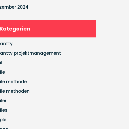
zember 2024
Kategorien
antty
antty projektmanagement
il
ile
ile methode
ile methoden
iler
iles
ple