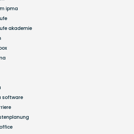
m ipma
ufe
ufe akademie
m
loox
ma
a
ra software
rriere
stenplanung
office