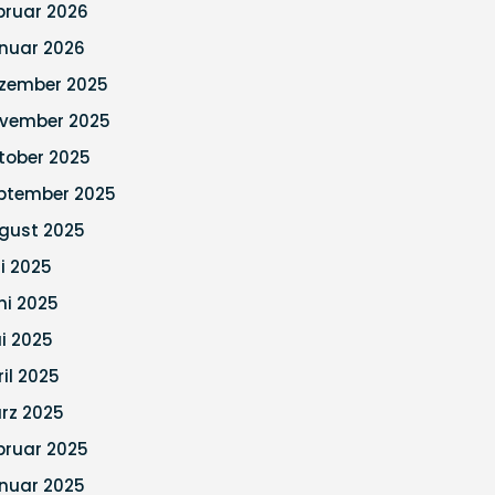
bruar 2026
nuar 2026
zember 2025
vember 2025
tober 2025
ptember 2025
gust 2025
li 2025
ni 2025
i 2025
ril 2025
rz 2025
bruar 2025
nuar 2025