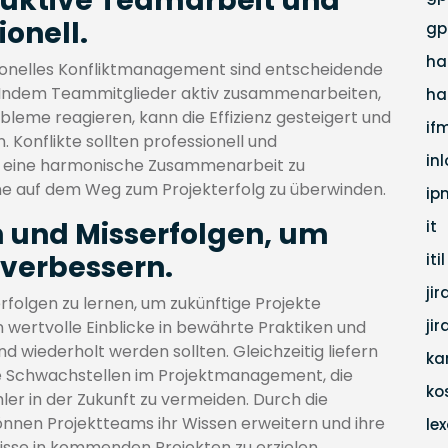
truktive Teamarbeit und
ionell.
gp
ha
ionelles Konfliktmanagement sind entscheidende
t. Indem Teammitglieder aktiv zusammenarbeiten,
ha
bleme reagieren, kann die Effizienz gesteigert und
if
. Konflikte sollten professionell und
in
m eine harmonische Zusammenarbeit zu
ine auf dem Weg zum Projekterfolg zu überwinden.
ip
n und Misserfolgen, um
it
 verbessern.
itil
jir
erfolgen zu lernen, um zukünftige Projekte
ji
en wertvolle Einblicke in bewährte Praktiken und
d wiederholt werden sollten. Gleichzeitig liefern
ka
he Schwachstellen im Projektmanagement, die
ko
ler in der Zukunft zu vermeiden. Durch die
önnen Projektteams ihr Wissen erweitern und ihre
lex
isse in kommenden Projekten zu erzielen.