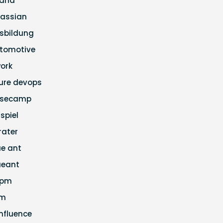
ana
lassian
sbildung
tomotive
ork
ure devops
secamp
ispiel
rater
ue ant
ueant
apm
cm
nfluence