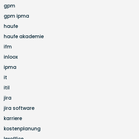
gpm
gpm ipma
haufe
haufe akademie
ifm
inloox
ipma
it
itil
jira
jira software
karriere
kostenplanung
lexoffice