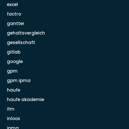
excel
factro
gantter
gehaltsvergleich
gesellschaft
gitlab
google
gpm
gpm ipma
haufe
haufe akademie
ifm
inloox
ipma