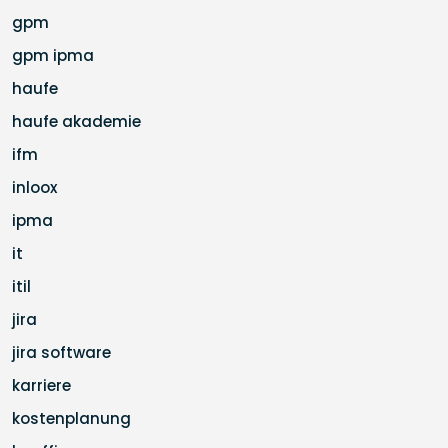
gpm
gpm ipma
haufe
haufe akademie
ifm
inloox
ipma
it
itil
jira
jira software
karriere
kostenplanung