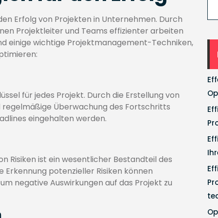
en Erfolg von Projekten in Unternehmen. Durch
en Projektleiter und Teams effizienter arbeiten
 sind einige wichtige Projektmanagement-Techniken,
ptimieren:
Ef
Op
ssel für jedes Projekt. Durch die Erstellung von
nd regelmäßige Überwachung des Fortschritts
Ef
dlines eingehalten werden.
Pr
Ef
Ih
n Risiken ist ein wesentlicher Bestandteil des
Ef
e Erkennung potenzieller Risiken können
um negative Auswirkungen auf das Projekt zu
Pr
te
n
Op