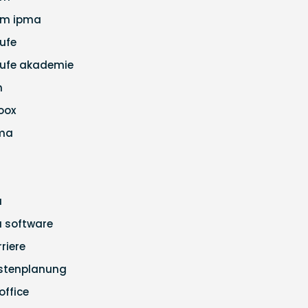
m ipma
ufe
ufe akademie
m
loox
ma
a
ra software
rriere
stenplanung
office