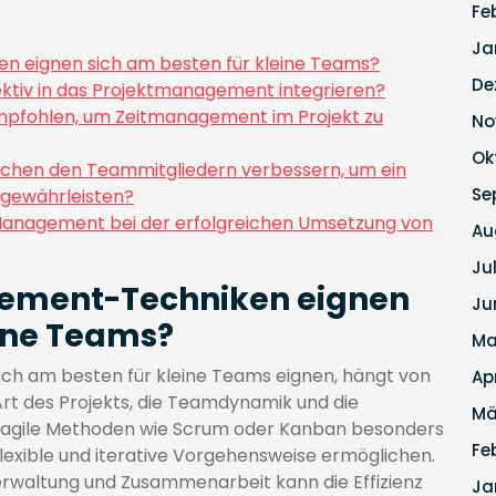
Fe
Ja
 eignen sich am besten für kleine Teams?
De
tiv in das Projektmanagement integrieren?
mpfohlen, um Zeitmanagement im Projekt zu
No
Ok
chen den Teammitgliedern verbessern, um ein
Se
 gewährleisten?
-Management bei der erfolgreichen Umsetzung von
Au
Ju
ement-Techniken eignen
Ju
eine Teams?
Ma
h am besten für kleine Teams eignen, hängt von
Ap
rt des Projekts, die Teamdynamik und die
Mä
nd agile Methoden wie Scrum oder Kanban besonders
Fe
 flexible und iterative Vorgehensweise ermöglichen.
rwaltung und Zusammenarbeit kann die Effizienz
Ja