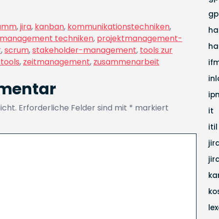
gp
ramm
,
jira
,
kanban
,
kommunikationstechniken
,
ha
tmanagement techniken
,
projektmanagement-
ha
r
,
scrum
,
stakeholder-management
,
tools zur
tools
,
zeitmanagement
,
zusammenarbeit
if
in
mmentar
ip
icht.
Erforderliche Felder sind mit
*
markiert
it
itil
jir
ji
ka
ko
lex