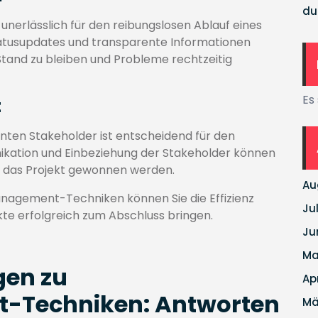
du
 unerlässlich für den reibungslosen Ablauf eines
atusupdates und transparente Informationen
 Stand zu bleiben und Probleme rechtzeitig
Es
t
anten Stakeholder ist entscheidend für den
nikation und Einbeziehung der Stakeholder können
r das Projekt gewonnen werden.
Au
anagement-Techniken können Sie die Effizienz
Ju
ekte erfolgreich zum Abschluss bringen.
Ju
Ma
gen zu
Ap
-Techniken: Antworten
Mä