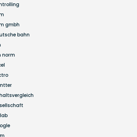
ntrolling
pm
m gmbh
utsche bahn
n
n norm
cel
ctro
ntter
haltsvergleich
sellschaft
tlab
ogle
pm