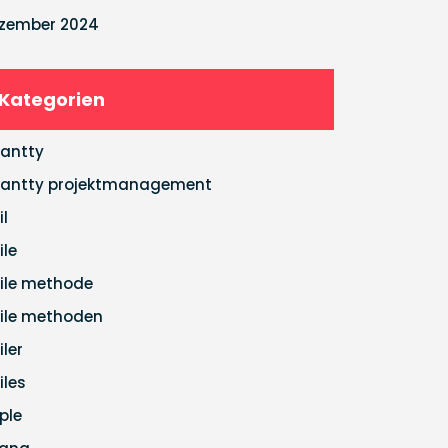
zember 2024
Kategorien
antty
antty projektmanagement
il
ile
ile methode
ile methoden
iler
iles
ple