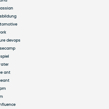
ana
lassian
sbildung
tomotive
ork
ure devops
secamp
ispiel
rater
ue ant
ueant
apm
cm
nfluence