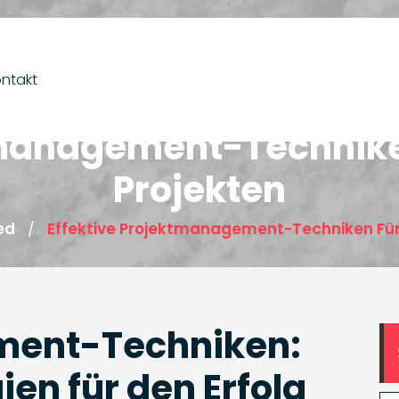
ntakt
tmanagement-Techniken 
Projekten
ed
Effektive Projektmanagement-Techniken Für D
/
ment-Techniken:
ien für den Erfolg