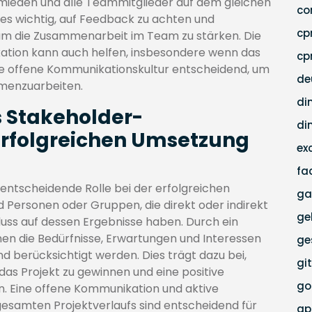
ieden und alle Teammitglieder auf dem gleichen
co
es wichtig, auf Feedback zu achten und
c
, um die Zusammenarbeit im Team zu stärken. Die
kation kann auch helfen, insbesondere wenn das
cp
ine offene Kommunikationskultur entscheidend, um
de
menzuarbeiten.
di
s Stakeholder-
di
rfolgreichen Umsetzung
ex
fa
ntscheidende Rolle bei der erfolgreichen
ga
 Personen oder Gruppen, die direkt oder indirekt
ge
fluss auf dessen Ergebnisse haben. Durch ein
n die Bedürfnisse, Erwartungen und Interessen
ge
nd berücksichtigt werden. Dies trägt dazu bei,
gi
 das Projekt zu gewinnen und eine positive
go
. Eine offene Kommunikation und aktive
esamten Projektverlaufs sind entscheidend für
g