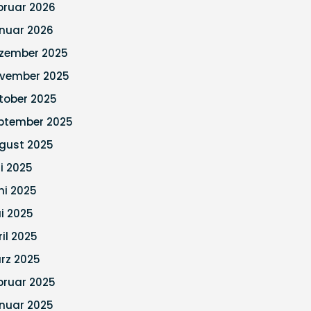
bruar 2026
nuar 2026
zember 2025
vember 2025
tober 2025
ptember 2025
gust 2025
li 2025
ni 2025
i 2025
ril 2025
rz 2025
bruar 2025
nuar 2025