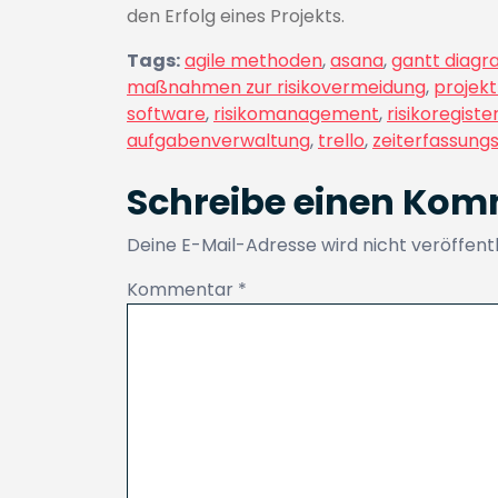
den Erfolg eines Projekts.
Tags:
agile methoden
,
asana
,
gantt diag
maßnahmen zur risikovermeidung
,
projek
software
,
risikomanagement
,
risikoregiste
aufgabenverwaltung
,
trello
,
zeiterfassungs
Schreibe einen Ko
Deine E-Mail-Adresse wird nicht veröffentl
Kommentar
*