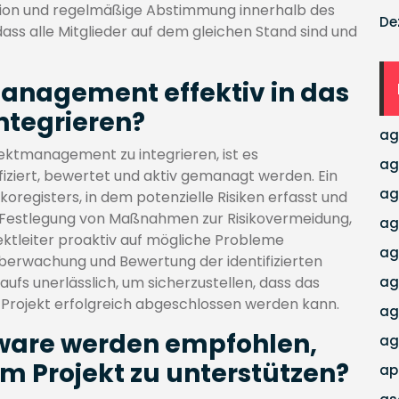
ation und regelmäßige Abstimmung innerhalb des
De
ass alle Mitglieder auf dem gleichen Stand sind und
anagement effektiv in das
tegrieren?
ag
ektmanagement zu integrieren, ist es
ag
ifiziert, bewertet und aktiv gemanagt werden. Ein
ag
sikoregisters, in dem potenzielle Risiken erfasst und
e Festlegung von Maßnahmen zur Risikovermeidung,
ag
ktleiter proaktiv auf mögliche Probleme
ag
 Überwachung und Bewertung der identifizierten
ufs unerlässlich, um sicherzustellen, dass das
ag
 Projekt erfolgreich abgeschlossen werden kann.
ag
tware werden empfohlen,
ag
 Projekt zu unterstützen?
ap