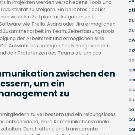
as
ts in Projekten werden verschiedene Tools und
oduktivität zu steigern. Ein beliebtes Tool ist
at
nen visuellen Zeitplan für Aufgaben und
au
oftware wie Trello, Asana oder Jira ermöglichen
au
nd Zusammenarbeit im Team. Zeiterfassungstools
folgung der Arbeitszeit und ermöglichen eine
aw
Die Auswahl des richtigen Tools hängt von den
az
 und den Präferenzen des Teams ab, um das
ba
be
munikation zwischen den
be
essern, um ein
bl
tmanagement zu
bl
c
itgliedern zu verbessern und ein reibungsloses
c
 es entscheidend, klare Kommunikationskanäle
zuhalten. Durch offene und transparente
co