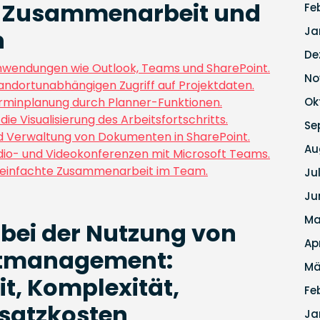
nte Zusammenarbeit und
Fe
Ja
n
De
Anwendungen wie Outlook, Teams und SharePoint.
No
andortunabhängigen Zugriff auf Projektdaten.
erminplanung durch Planner-Funktionen.
Ok
ie Visualisierung des Arbeitsfortschritts.
Se
d Verwaltung von Dokumenten in SharePoint.
Au
dio- und Videokonferenzen mit Microsoft Teams.
ereinfachte Zusammenarbeit im Team.
Ju
Ju
Ma
bei der Nutzung von
Ap
ektmanagement:
Mä
t, Komplexität,
Fe
satzkosten
Ja