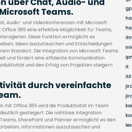
n über Chat, Audio- und
gp
Microsoft Teams.
ha
t, Audio- und Videokonferenzen mit Microsoft
ha
ffice 365 eine effektive Möglichkeit für Teams,
nteragieren. Diese Funktion ermöglicht es
if
bleiben, Ideen auszutauschen und Entscheidungen
in
rem Standort. Die Integration von Microsoft Teams
ip
eit und fördert eine effiziente Kommunikation
duktivität und den Erfolg von Projekten steigern
it
itil
ivität durch vereinfachte
jir
Team.
ji
mit Office 365 wird die Produktivität im Team
ka
utlich gesteigert. Die nahtlose Integration
ko
Teams, SharePoint und Planner ermöglicht es den
lex
arbeiten, Informationen auszutauschen und