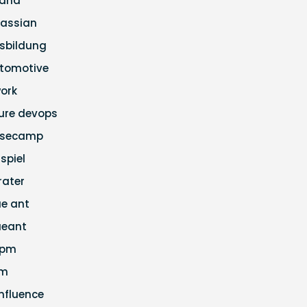
ana
lassian
sbildung
tomotive
ork
ure devops
secamp
ispiel
rater
ue ant
ueant
apm
cm
nfluence