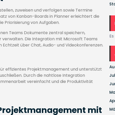
St
tellen, zuweisen und verfolgen sowie Termine
satz von Kanban-Boards in Planner erleichtert die
die Priorisierung von Aufgaben.
nnen Teams Dokumente zentral speichern,
Es
 verwalten. Die Integration mit Microsoft Teams
n Echtzeit über Chat, Audio- und Videokonferenzen.
Au
für effizientes Projektmanagement und unterstützt
uschließen. Durch die nahtlose Integration
Ju
mmenarbeit vereinfacht und die Produktivität
Ju
Ma
Ap
n Projektmanagement mit
Mä