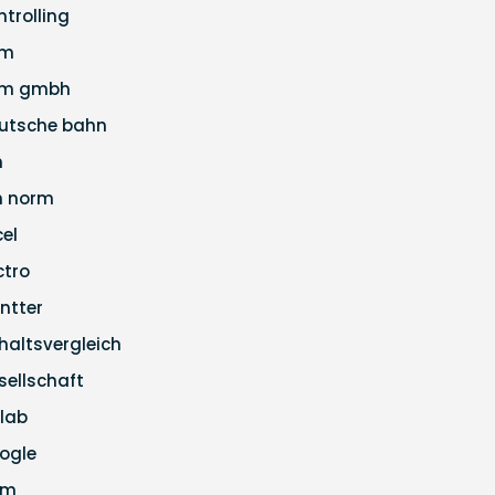
ntrolling
pm
m gmbh
utsche bahn
n
n norm
cel
ctro
ntter
haltsvergleich
sellschaft
tlab
ogle
pm