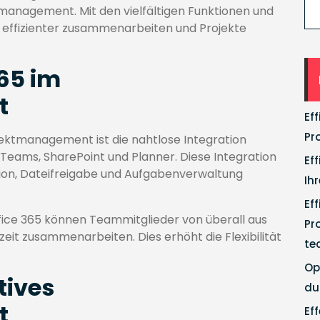
tmanagement. Mit den vielfältigen Funktionen und
s effizienter zusammenarbeiten und Projekte
365 im
t
Ef
Pr
ojektmanagement ist die nahtlose Integration
eams, SharePoint und Planner. Diese Integration
Ef
ion, Dateifreigabe und Aufgabenverwaltung
Ih
Ef
fice 365 können Teammitglieder von überall aus
Pr
zeit zusammenarbeiten. Dies erhöht die Flexibilität
te
Op
tives
du
t
Ef