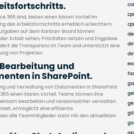
itsfortschritts.
co
c
ce 365 sind, bieten einen klaren Vorteil im
ng des Arbeitsfortschritts erheblich erleichtern.
cp
r Aufgaben auf dem Kanban-Board können
de
 der Arbeit sehen, Prioritäten setzen und Engpässe
di
fördert die Transparenz im Team und unterstützt eine
ung von Projekten.
di
 Bearbeitung und
ex
enten in SharePoint.
fa
ga
tung und Verwaltung von Dokumenten in SharePoint
ge
365 einen klaren Vorteil. Teams können ihre
einsam bearbeiten und revisionssicher verwalten.
ge
eit, ermöglicht eine effiziente
gi
ss alle Teammitglieder stets mit den aktuellsten
go
g