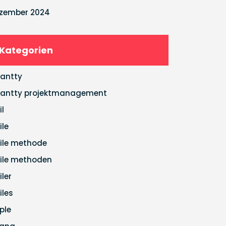
zember 2024
Kategorien
antty
antty projektmanagement
il
ile
ile methode
ile methoden
iler
iles
ple