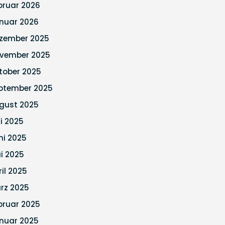
bruar 2026
nuar 2026
zember 2025
vember 2025
tober 2025
ptember 2025
gust 2025
li 2025
ni 2025
i 2025
ril 2025
rz 2025
bruar 2025
nuar 2025