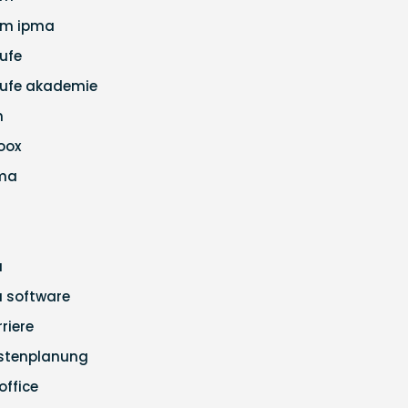
m ipma
ufe
ufe akademie
m
loox
ma
a
ra software
rriere
stenplanung
office