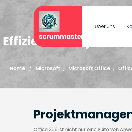
Skip
to
content
Über Uns
Ko
scrummasterjournal.de
Effizientes Projektma
Home
Microsoft
Microsoft Office
Offic
/
,
,
Projektmanagem
Office 365 ist nicht nur eine Suite von An