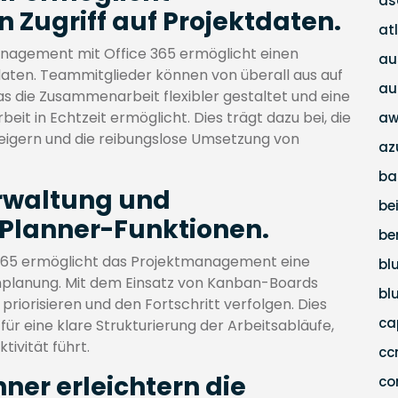
as
Zugriff auf Projektdaten.
at
anagement mit Office 365 ermöglicht einen
au
daten. Teammitglieder können von überall aus auf
au
as die Zusammenarbeit flexibler gestaltet und eine
 in Echtzeit ermöglicht. Dies trägt dazu bei, die
aw
steigern und die reibungslose Umsetzung von
az
ba
erwaltung und
be
Planner-Funktionen.
be
 365 ermöglicht das Projektmanagement eine
bl
nplanung. Mit dem Einsatz von Kanban-Boards
bl
priorisieren und den Fortschritt verfolgen. Dies
c
ür eine klare Strukturierung der Arbeitsabläufe,
ivität führt.
c
ner erleichtern die
co