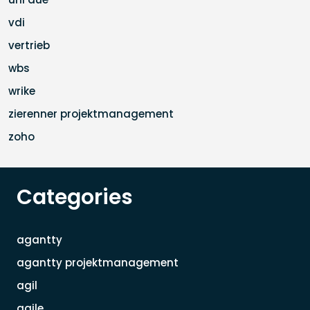
vdi
vertrieb
wbs
wrike
zierenner projektmanagement
zoho
Categories
agantty
agantty projektmanagement
agil
agile