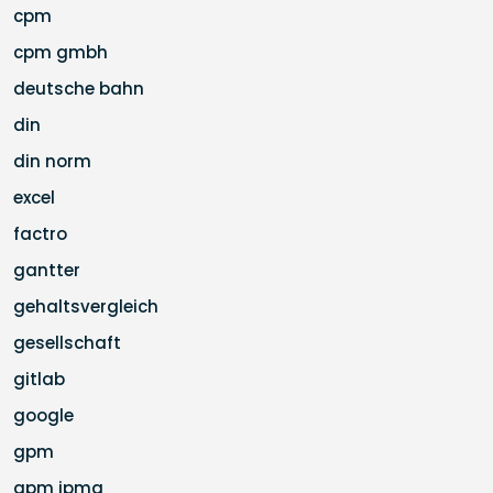
cpm
cpm gmbh
deutsche bahn
din
din norm
excel
factro
gantter
gehaltsvergleich
gesellschaft
gitlab
google
gpm
gpm ipma