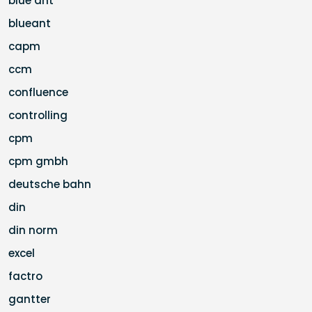
blue ant
blueant
capm
ccm
confluence
controlling
cpm
cpm gmbh
deutsche bahn
din
din norm
excel
factro
gantter