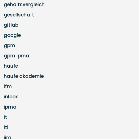
gehaltsvergleich
gesellschaft
gitlab
google
gpm
gpm ipma
haufe
haufe akademie
ifm
inloox
ipma
it
itil
jira