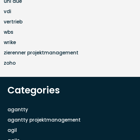
uni due
vdi
vertrieb
wbs
wrike
zierenner projektmanagement
zoho
Categories
agantty
agantty projektmanagement
agil