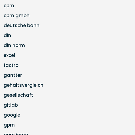
cpm
cpm gmbh
deutsche bahn
din
din norm
excel
factro
gantter
gehaltsvergleich
gesellschaft
gitlab
google
gpm
gpm ipma