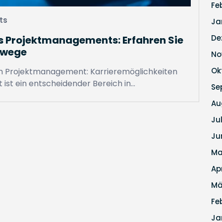
Fe
ts
Ja
De
s Projektmanagements: Erfahren Sie
ewege
No
Ok
m Projektmanagement: Karrieremöglichkeiten
st ein entscheidender Bereich in…
Se
Au
Ju
Ju
Ma
Ap
Mä
Fe
Ja