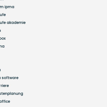
m ipma
ufe
ufe akademie
m
loox
ma
a
ra software
rriere
stenplanung
office