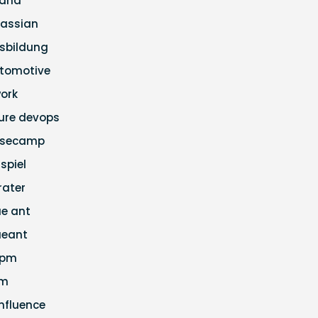
ana
lassian
sbildung
tomotive
ork
ure devops
secamp
ispiel
rater
ue ant
ueant
apm
cm
nfluence