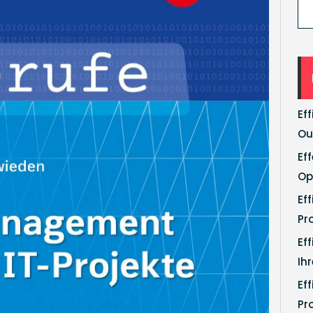
Ef
Ou
Ef
Op
Ef
Pr
Ef
Ih
Ef
Pr