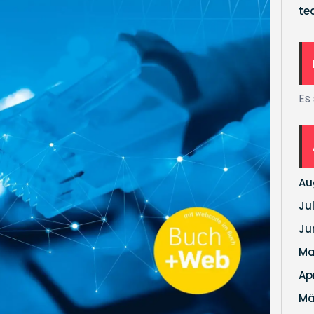
te
Es
Au
Ju
Ju
Ma
Ap
Mä