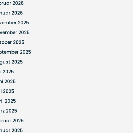
bruar 2026
nuar 2026
zember 2025
vember 2025
tober 2025
ptember 2025
gust 2025
li 2025
ni 2025
i 2025
ril 2025
rz 2025
bruar 2025
nuar 2025