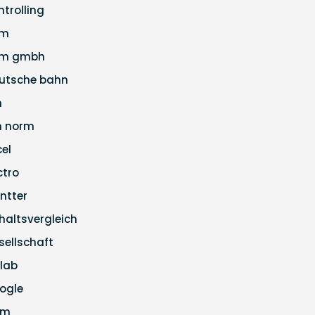
ntrolling
pm
m gmbh
utsche bahn
n
n norm
cel
ctro
ntter
haltsvergleich
sellschaft
tlab
ogle
pm