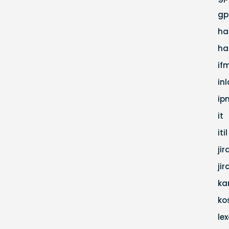
gp
ha
ha
if
in
ip
it
itil
jir
ji
ka
ko
lex