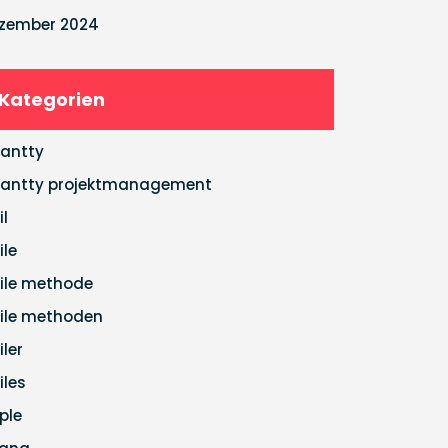
zember 2024
Kategorien
antty
antty projektmanagement
il
ile
ile methode
ile methoden
iler
iles
ple