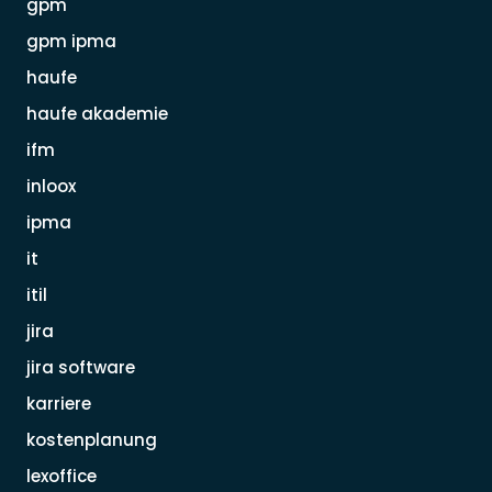
gpm
gpm ipma
haufe
haufe akademie
ifm
inloox
ipma
it
itil
jira
jira software
karriere
kostenplanung
lexoffice