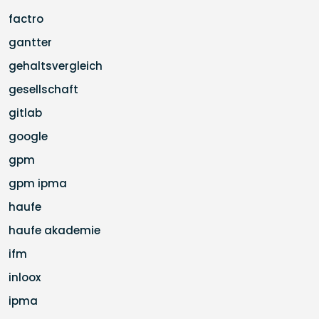
factro
gantter
gehaltsvergleich
gesellschaft
gitlab
google
gpm
gpm ipma
haufe
haufe akademie
ifm
inloox
ipma