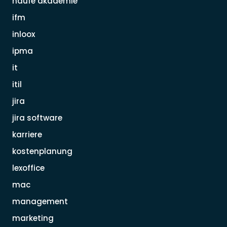
haufe akademie
ifm
inloox
ipma
it
itil
jira
jira software
karriere
kostenplanung
lexoffice
mac
management
marketing