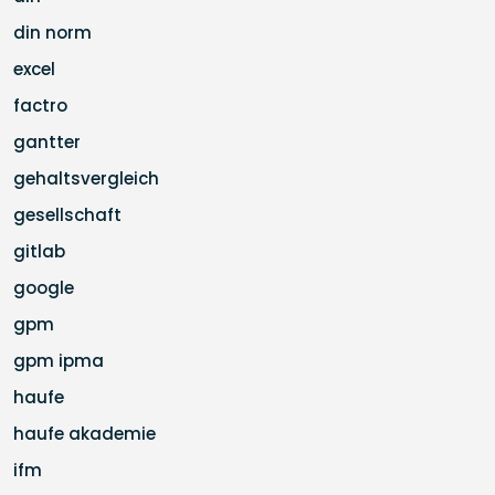
din norm
excel
factro
gantter
gehaltsvergleich
gesellschaft
gitlab
google
gpm
gpm ipma
haufe
haufe akademie
ifm