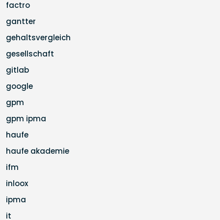
factro
gantter
gehaltsvergleich
gesellschaft
gitlab
google
gpm
gpm ipma
haufe
haufe akademie
ifm
inloox
ipma
it