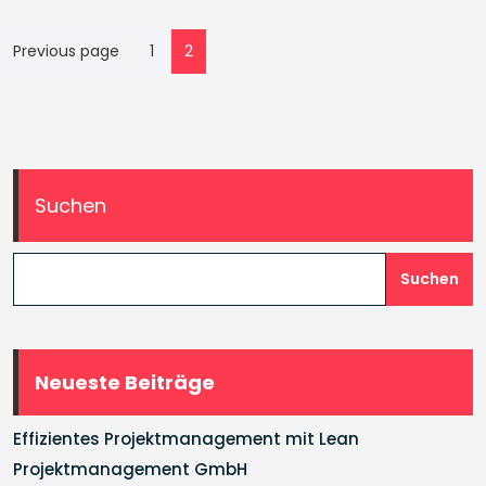
Seitennummerierung
Previous page
1
2
der
Beiträge
Suchen
Suchen
Neueste Beiträge
Effizientes Projektmanagement mit Lean
Projektmanagement GmbH