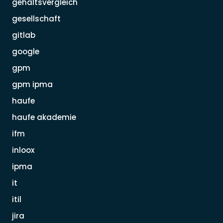
gehaltsvergleich
gesellschaft
gitlab
google
gpm
gpm ipma
haufe
haufe akademie
ifm
inloox
ipma
it
itil
jira